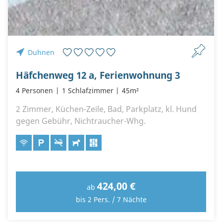
Duhnen
Häfchenweg 12 a, Ferienwohnung 3
4 Personen
1 Schlafzimmer
45m²
2 Zimmer, Küchen-Zeile, Bad, Parkplatz, kl. Hund
gegen Gebühr, Nichtraucher-Whg.
424,00 €
ab
bis 2 Pers. / 7 Nächte