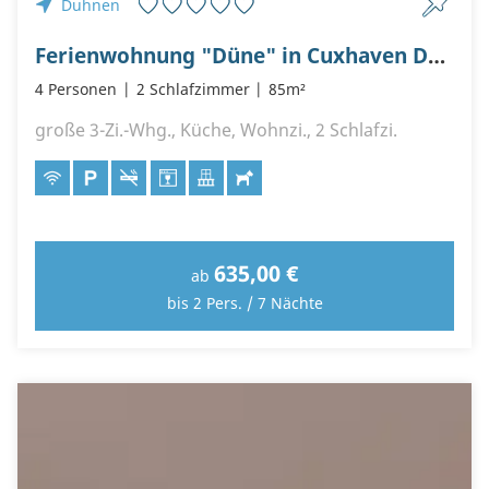
Duhnen
Ferienwohnung "Düne" in Cuxhaven Duhnen
4 Personen
2 Schlafzimmer
85m²
große 3-Zi.-Whg., Küche, Wohnzi., 2 Schlafzi.
635,00 €
ab
bis 2 Pers. / 7 Nächte