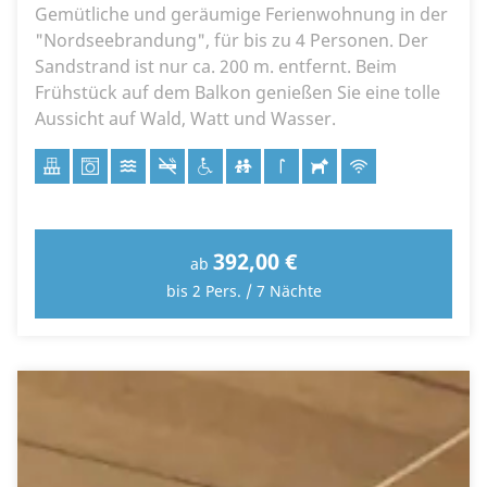
Gemütliche und geräumige Ferienwohnung in der
"Nordseebrandung", für bis zu 4 Personen. Der
Sandstrand ist nur ca. 200 m. entfernt. Beim
Frühstück auf dem Balkon genießen Sie eine tolle
Aussicht auf Wald, Watt und Wasser.
392,00 €
ab
bis 2 Pers. / 7 Nächte