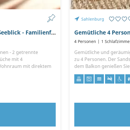
Sahlenburg
Haus Sonnensegler FeWo - "LUV" - 3 ZKDB - Seeblick - Familienfreundlich - Nett
4 Personen
1 Schlafzimme
onen - 2 getrennte
Gemütliche und geräumig
üche mit 4
zu 4 Personen. Der Sandst
 Wohnraum mit direktem
dem Balkon genießen Sie 