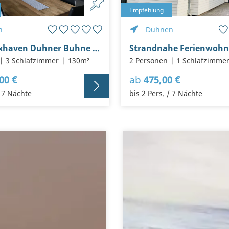
Empfehlung
n
Duhnen
Chalet Cuxhaven Duhner Buhne 10, für 8 Personen, strandnah, WLAN
3 Schlafzimmer
130m²
2 Personen
1 Schlafzimme
00 €
ab
475,00 €
/ 7 Nächte
bis 2 Pers. / 7 Nächte