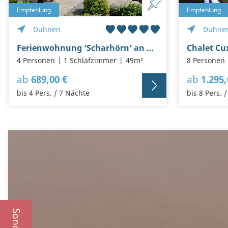
Empfehlung
Empfehlung
Duhnen
Duhne
Ferienwohnung ‘Scharhörn’ an der Duhner Spitze, keine 200m vom Sandstrand
4 Personen
1 Schlafzimmer
49m²
8 Personen
ab
689,00 €
ab
1.295,
bis 4 Pers. / 7 Nächte
bis 8 Pers. 