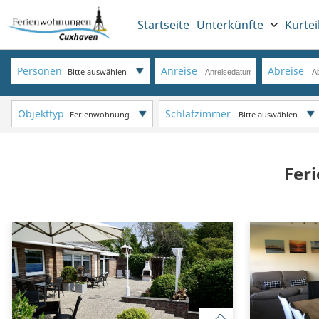
Startseite
Unterkünfte
Kurtei
Personen
Anreise
Abreise
Bitte auswählen
Objekttyp
Schlafzimmer
Ferienwohnung
Bitte auswählen
Fer