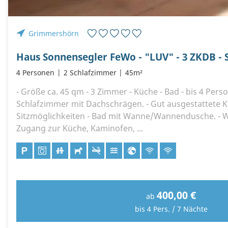
Grimmershörn
4 Personen
2 Schlafzimmer
45m²
- Größe ca. 45 qm - 3 Zimmer - Küche - Bad - bis 4 Pers
Schlafzimmer mit Dachschrägen. - Gut ausgestattete K
Sitzmöglichkeiten - Bad mit Wanne/Wannendusche. -
Zugang zur Küche, Kaminofen, ...
400,00 €
ab
bis 4 Pers. / 7 Nächte