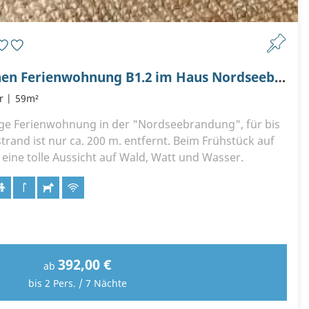
Gemütliche 4 Personen Ferienwohnung B1.2 im Haus Nordseebrandung
r
59m²
e Ferienwohnung in der "Nordseebrandung", für bis
rand ist nur ca. 200 m. entfernt. Beim Frühstück auf
eine tolle Aussicht auf Wald, Watt und Wasser.
392,00 €
ab
bis 2 Pers. / 7 Nächte