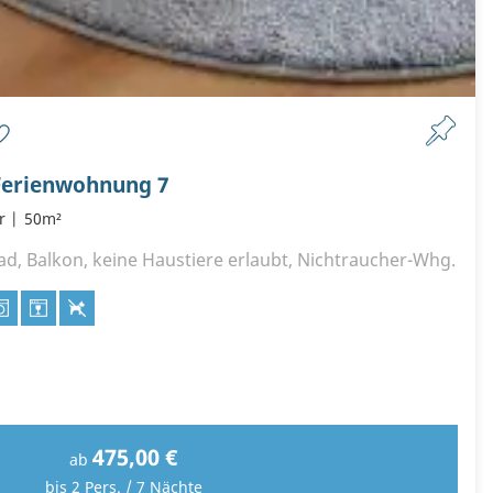
Ferienwohnung 7
r
50m²
ad, Balkon, keine Haustiere erlaubt, Nichtraucher-Whg.
475,00 €
ab
bis 2 Pers. / 7 Nächte