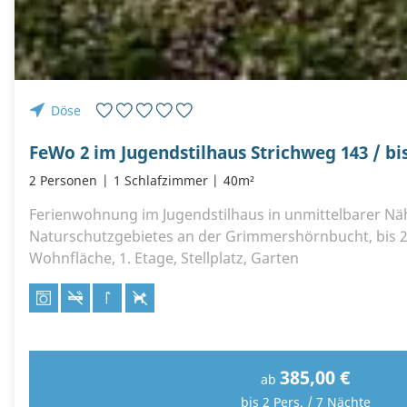
Döse
FeWo 2 im Jugendstilhaus Strichweg 143 / bi
2 Personen
1 Schlafzimmer
40m²
Ferienwohnung im Jugendstilhaus in unmittelbarer Nä
Naturschutzgebietes an der Grimmershörnbucht, bis 
Wohnfläche, 1. Etage, Stellplatz, Garten
385,00 €
ab
bis 2 Pers. / 7 Nächte