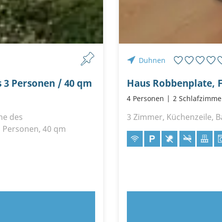
Duhnen
s 3 Personen / 40 qm
Haus Robbenplate, 
4 Personen
2 Schlafzimme
he des
3 Zimmer, Küchenzeile, B
2 Personen, 40 qm