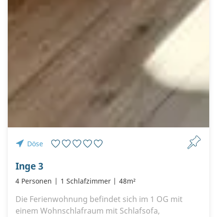
Döse
Inge 3
4 Personen
1 Schlafzimmer
48m²
Die Ferienwohnung befindet sich im 1 OG mit
einem Wohnschlafraum mit Schlafsofa,