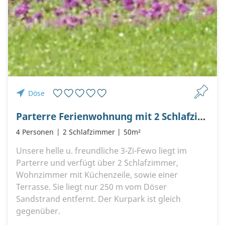
Döse
Parterre Ferienwohnung mit 2 Schlafzimmern am Kurpark
4 Personen
2 Schlafzimmer
50m²
Unsere helle u. freundliche 3-Zi-Fewo liegt im
Parterre und verfügt über 2 Schlafzimmer,
Wohnzimmer mit Küchenzeile, sowie einer
Terrasse. Sie liegt nur 250 m vom Döser
Sandstrand entfernt. Der Kurpark ist gleich
gegenüber.