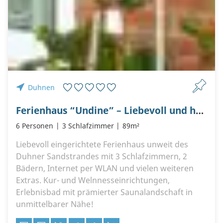
Duhnen
Ferienhaus “Undine” – Liebevoll und hochwertig eingerichtet
6 Personen
3 Schlafzimmer
89m²
Liebevoll eingerichtete Ferienhaus unweit des
Duhner Sandstrandes mit 3 Schlafzimmern, 2
Bädern, Internet per WLAN und vielen weiteren
Extras. Kur- und Welnnesseinrichtungen,
Erlebnisbad mit prämierter Saunalandschaft in
unmittelbarer Nähe!