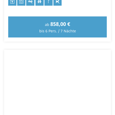
858,00 €
ab
bis 6 Pers. / 7 Nächte