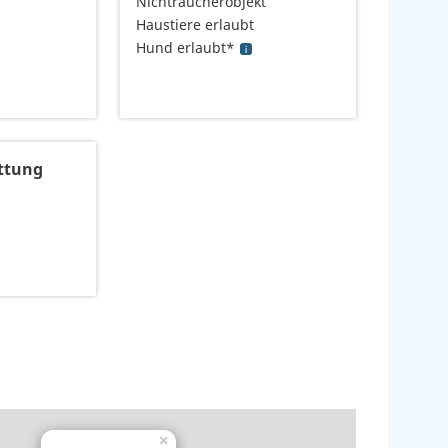
Nichtraucherobjekt
Haustiere erlaubt
Hund erlaubt*
ttung
×