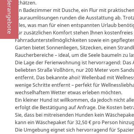
Sonderangebote
schätzen.
Ein Badezimmer mit Dusche, ein Flur mit praktisch
Stauraumlösungen runden die Ausstattung ab. Trot
alles, was man für einen entspannten Urlaub benötig
Für zusätzlichen Komfort stehen Ihnen kostenfreies
Fahrradunterstellmöglichkeiten sowie ein gepflegt
Garten bietet Sonnenliegen, Sitzecken, einen Stran
Raucherbereiche – ideal, um die Seele baumeln zu la
Die Lage der Ferienwohnung ist hervorragend: Das 
beliebten Straße Voßhörn, nur 200 Meter vom San
entfernt. Das bekannte ahoi! Wellenbad mit Wellness
wenige Schritte entfernt – perfekt für Wellnessliebh
wechselhaftem Wetter etwas erleben möchten.
Ein kleiner Hund ist willkommen, da jedoch nicht all
erfolgt die Bestätigung auf Anfrage. Die Kosten bet
Sie, dass bei mitreisenden Hunden kein Wäschepaket
kann ein Wäschepaket für 32,50 € pro Person hinzu
Die Umgebung eignet sich hervorragend für Spazie