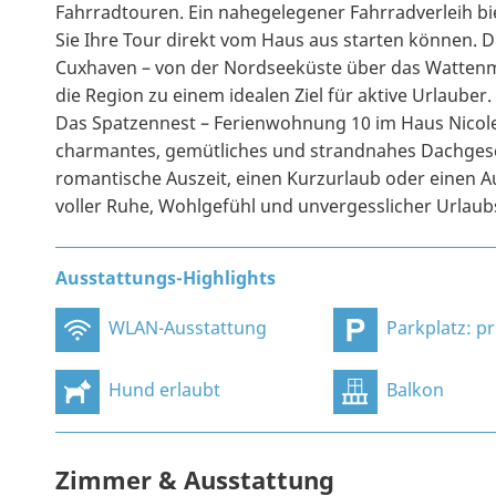
Fahrradtouren. Ein nahegelegener Fahrradverleih bi
Sie Ihre Tour direkt vom Haus aus starten können.
Cuxhaven – von der Nordseeküste über das Wattenme
die Region zu einem idealen Ziel für aktive Urlauber.
Das Spatzennest – Ferienwohnung 10 im Haus Nicole i
charmantes, gemütliches und strandnahes Dachges
romantische Auszeit, einen Kurzurlaub oder einen Au
voller Ruhe, Wohlgefühl und unvergesslicher Urla
Ausstattungs-Highlights
WLAN-Ausstattung
Parkplatz: privat, an
Hund erlaubt
Balkon
Zimmer & Ausstattung