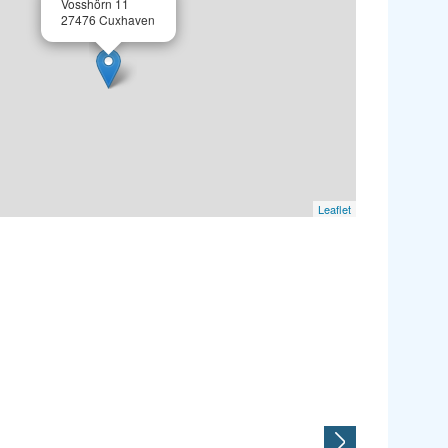
Vosshörn 11
27476 Cuxhaven
Leaflet