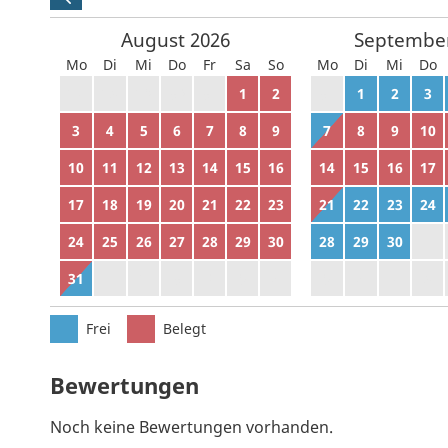
August
2026
Septembe
Mo
Di
Mi
Do
Fr
Sa
So
Mo
Di
Mi
Do
27
28
29
30
31
1
2
31
1
2
3
3
4
5
6
7
8
9
7
8
9
10
10
11
12
13
14
15
16
14
15
16
17
17
18
19
20
21
22
23
21
22
23
24
24
25
26
27
28
29
30
28
29
30
1
31
1
2
3
4
5
6
5
6
7
8
Frei
Belegt
Bewertungen
Noch keine Bewertungen vorhanden.