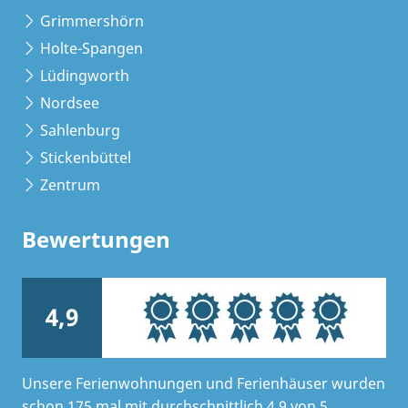
Grimmershörn
Holte-Spangen
Lüdingworth
Nordsee
Sahlenburg
Stickenbüttel
Zentrum
Bewertungen
4,9
Unsere Ferienwohnungen und Ferienhäuser wurden
schon 175 mal mit durchschnittlich 4,9 von 5