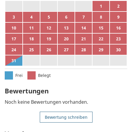
27
28
29
30
31
1
2
3
4
5
6
7
8
9
10
11
12
13
14
15
16
17
18
19
20
21
22
23
24
25
26
27
28
29
30
31
1
2
3
4
5
6
Frei
Belegt
Bewertungen
Noch keine Bewertungen vorhanden.
Bewertung schreiben