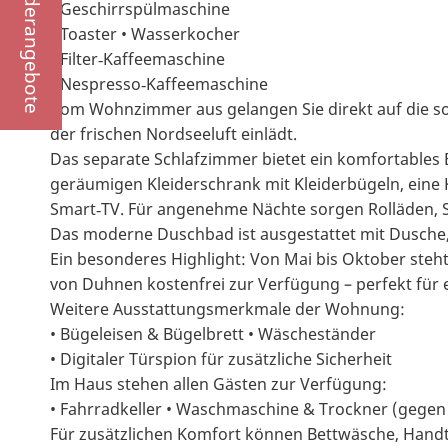
Sonderangebote
• Geschirrspülmaschine
• Toaster • Wasserkocher
• Filter‑Kaffeemaschine
• Nespresso‑Kaffeemaschine
Vom Wohnzimmer aus gelangen Sie direkt auf die s
der frischen Nordseeluft einlädt.
Das separate Schlafzimmer bietet ein komfortables 
geräumigen Kleiderschrank mit Kleiderbügeln, eine
Smart‑TV. Für angenehme Nächte sorgen Rolläden, S
Das moderne Duschbad ist ausgestattet mit Dusche
Ein besonderes Highlight: Von Mai bis Oktober steh
von Duhnen kostenfrei zur Verfügung – perfekt für
Weitere Ausstattungsmerkmale der Wohnung:
• Bügeleisen & Bügelbrett • Wäscheständer
• Digitaler Türspion für zusätzliche Sicherheit
Im Haus stehen allen Gästen zur Verfügung:
• Fahrradkeller • Waschmaschine & Trockner (gege
Für zusätzlichen Komfort können Bettwäsche, Handt