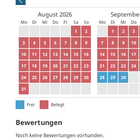
August
2026
Septembe
Mo
Di
Mi
Do
Fr
Sa
So
Mo
Di
Mi
Do
27
28
29
30
31
1
2
31
1
2
3
3
4
5
6
7
8
9
7
8
9
10
10
11
12
13
14
15
16
14
15
16
17
17
18
19
20
21
22
23
21
22
23
24
24
25
26
27
28
29
30
28
29
30
1
31
1
2
3
4
5
6
5
6
7
8
Frei
Belegt
Bewertungen
Noch keine Bewertungen vorhanden.