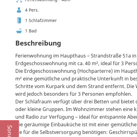
4 Pers.
1 Schlafzimmer
1 Bad
Beschreibung
Ferienwohnung im Haupthaus – Strandstraße 51a i
Erdgeschosswohnung mit ca. 40 m², ideal für 3 Per
Die Erdgeschosswohnung (Hochparterre) im Hauptha
m² eine gemütliche und praktische Unterkunft in b
Schritte vom Kurpark und dem Strand entfernt. Die 
wird jedoch besonders für 3 Personen empfohlen.
Der Schlafraum verfügt über drei Betten und bietet d
oder kleine Gruppen. Im Wohnzimmer stehen eine ko
und Radio zur Verfügung – ideal für entspannte Ab
Die geräumige Einbauküche ist mit einer gemütlichen
Sie für die Selbstversorgung benötigen: Geschirrsp