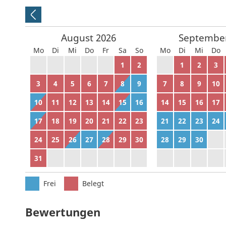
August
2026
Septembe
Mo
Di
Mi
Do
Fr
Sa
So
Mo
Di
Mi
Do
27
28
29
30
31
1
2
31
1
2
3
3
4
5
6
7
8
9
7
8
9
10
10
11
12
13
14
15
16
14
15
16
17
17
18
19
20
21
22
23
21
22
23
24
24
25
26
27
28
29
30
28
29
30
1
31
1
2
3
4
5
6
5
6
7
8
Frei
Belegt
Bewertungen