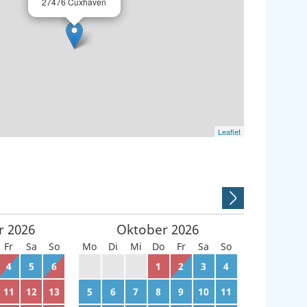
27476 Cuxhaven
Leaflet
r
2026
Oktober
2026
Fr
Sa
So
Mo
Di
Mi
Do
Fr
Sa
So
4
5
6
28
29
30
1
2
3
4
11
12
13
5
6
7
8
9
10
11