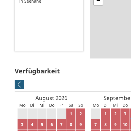
−
in Seenähe
Verfügbarkeit
August
2026
Septembe
Mo
Di
Mi
Do
Fr
Sa
So
Mo
Di
Mi
Do
27
28
29
30
31
1
2
31
1
2
3
3
4
5
6
7
8
9
7
8
9
10