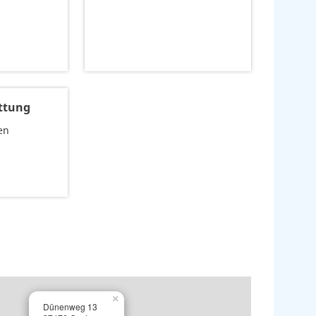
ttung
en
×
Dünenweg 13