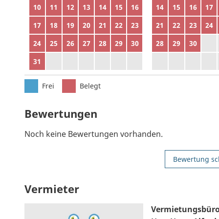
10
11
12
13
14
15
16
14
15
16
17
17
18
19
20
21
22
23
21
22
23
24
24
25
26
27
28
29
30
28
29
30
1
31
1
2
3
4
5
6
5
6
7
8
Frei
Belegt
Bewertungen
Noch keine Bewertungen vorhanden.
Bewertung sc
Vermieter
Vermietungsbüro