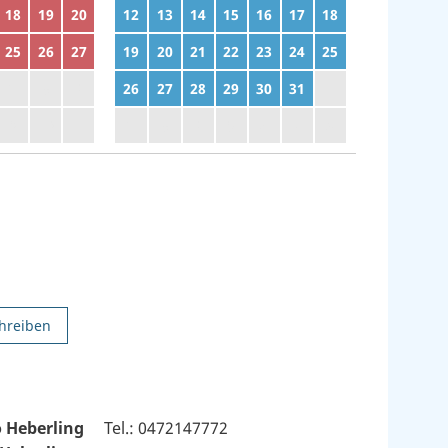
18
19
20
12
13
14
15
16
17
18
25
26
27
19
20
21
22
23
24
25
2
3
4
26
27
28
29
30
31
1
9
10
11
2
3
4
5
6
7
8
hreiben
 Heberling
Tel.: 0472147772