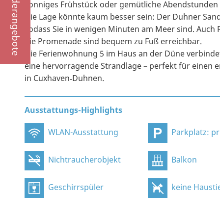
Sonderangebote
sonniges Frühstück oder gemütliche Abendstunden a
Die Lage könnte kaum besser sein: Der Duhner Sands
sodass Sie in wenigen Minuten am Meer sind. Auch 
die Promenade sind bequem zu Fuß erreichbar.
Die Ferienwohnung 5 im Haus an der Düne verbinde
eine hervorragende Strandlage – perfekt für einen
in Cuxhaven‑Duhnen.
Ausstattungs-Highlights
WLAN-Ausstattung
Parkplatz: privat, an
Nichtraucherobjekt
Balkon
Geschirrspüler
keine Hausti