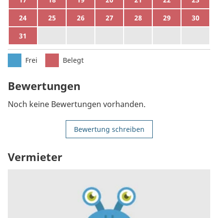
24
25
26
27
28
29
30
31
1
2
3
4
5
6
Frei
Belegt
Bewertungen
Noch keine Bewertungen vorhanden.
Bewertung schreiben
Vermieter