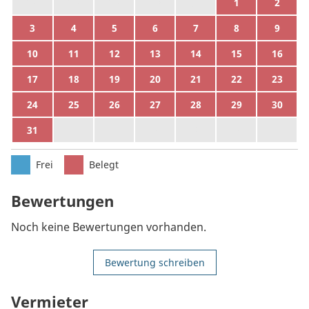
27
28
29
30
31
1
2
3
4
5
6
7
8
9
10
11
12
13
14
15
16
17
18
19
20
21
22
23
24
25
26
27
28
29
30
31
1
2
3
4
5
6
Frei
Belegt
Bewertungen
Noch keine Bewertungen vorhanden.
Bewertung schreiben
Vermieter