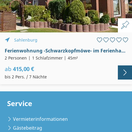
Sahlenburg
Ferienwohnung -Schwarzkopfmöwe- im Ferienhaus Lore
2 Personen
1 Schlafzimmer
45m²
ab
415,00 €
bis 2 Pers. / 7 Nächte
Service
Vermieterinformationen
Gästebeitrag