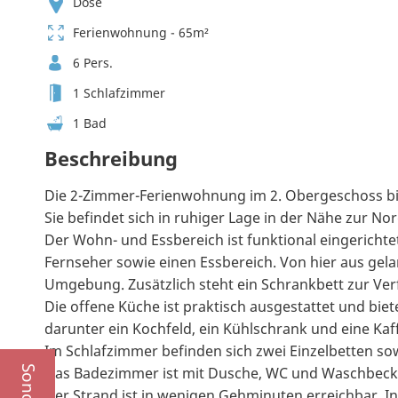
Döse
Ferienwohnung - 65m²
6 Pers.
1 Schlafzimmer
1 Bad
Beschreibung
Die 2-Zimmer-Ferienwohnung im 2. Obergeschoss biete
Sie befindet sich in ruhiger Lage in der Nähe zur No
Der Wohn- und Essbereich ist funktional eingerichte
Fernseher sowie einen Essbereich. Von hier aus gela
Umgebung. Zusätzlich steht ein Schrankbett zur Ve
Die offene Küche ist praktisch ausgestattet und biet
darunter ein Kochfeld, ein Kühlschrank und eine Ka
Im Schlafzimmer befinden sich zwei Einzelbetten s
Das Badezimmer ist mit Dusche, WC und Waschbecke
Der Strand ist in wenigen Gehminuten erreichbar. 