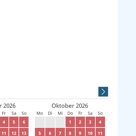
r
2026
Oktober
2026
Fr
Sa
So
Mo
Di
Mi
Do
Fr
Sa
So
4
5
6
28
29
30
1
2
3
4
11
12
13
5
6
7
8
9
10
11