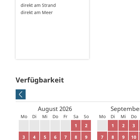
direkt am Strand
direkt am Meer
Verfügbarkeit
August
2026
Septembe
Mo
Di
Mi
Do
Fr
Sa
So
Mo
Di
Mi
Do
27
28
29
30
31
1
2
31
1
2
3
3
4
5
6
7
8
9
7
8
9
10