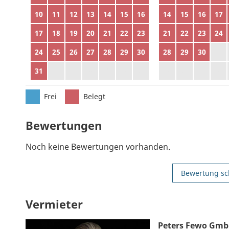
10
11
12
13
14
15
16
14
15
16
17
17
18
19
20
21
22
23
21
22
23
24
24
25
26
27
28
29
30
28
29
30
1
31
1
2
3
4
5
6
5
6
7
8
Frei
Belegt
Bewertungen
Noch keine Bewertungen vorhanden.
Bewertung sc
Vermieter
Peters Fewo Gm