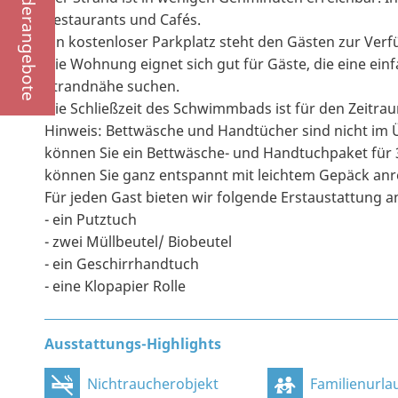
Sonderangebote
Restaurants und Cafés.
Ein kostenloser Parkplatz steht den Gästen zur Ver
Die Wohnung eignet sich gut für Gäste, die eine ein
Strandnähe suchen.
Die Schließzeit des Schwimmbads ist für den Zeitra
Hinweis: Bettwäsche und Handtücher sind nicht im
können Sie ein Bettwäsche- und Handtuchpaket für 
können Sie ganz entspannt mit leichtem Gepäck anr
Für jeden Gast bieten wir folgende Erstaustattung a
- ein Putztuch
- zwei Müllbeutel/ Biobeutel
- ein Geschirrhandtuch
- eine Klopapier Rolle
Ausstattungs-Highlights
Nichtraucherobjekt
Familienurla