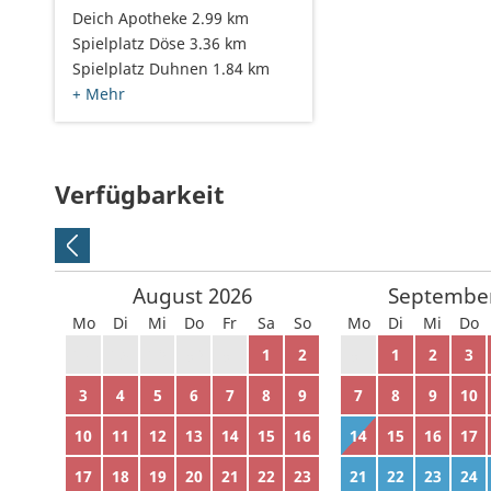
Deich Apotheke 2.99 km
Spielplatz Döse 3.36 km
Spielplatz Duhnen 1.84 km
+ Mehr
Verfügbarkeit
August
2026
Septembe
Mo
Di
Mi
Do
Fr
Sa
So
Mo
Di
Mi
Do
27
28
29
30
31
1
2
31
1
2
3
3
4
5
6
7
8
9
7
8
9
10
10
11
12
13
14
15
16
14
15
16
17
17
18
19
20
21
22
23
21
22
23
24