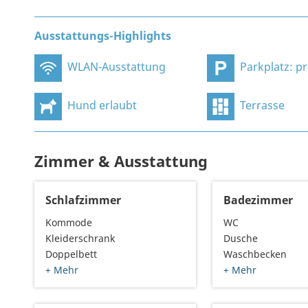
Ausstattungs-Highlights
WLAN-Ausstattung
Parkplatz: privat, an
Hund erlaubt
Terrasse
Zimmer & Ausstattung
Schlafzimmer
Badezimmer
Kommode
WC
Kleiderschrank
Dusche
Doppelbett
Waschbecken
+ Mehr
+ Mehr