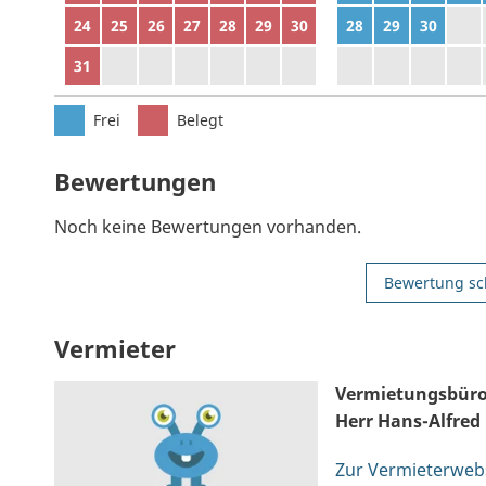
24
25
26
27
28
29
30
28
29
30
1
31
1
2
3
4
5
6
5
6
7
8
Frei
Belegt
Bewertungen
Noch keine Bewertungen vorhanden.
Bewertung sc
Vermieter
Vermietungsbüro
Herr Hans-Alfred
Zur Vermieterweb