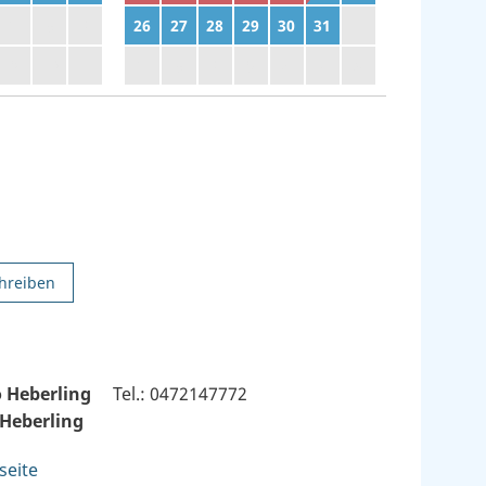
2
3
4
26
27
28
29
30
31
1
9
10
11
2
3
4
5
6
7
8
hreiben
 Heberling
Tel.: 0472147772
 Heberling
seite