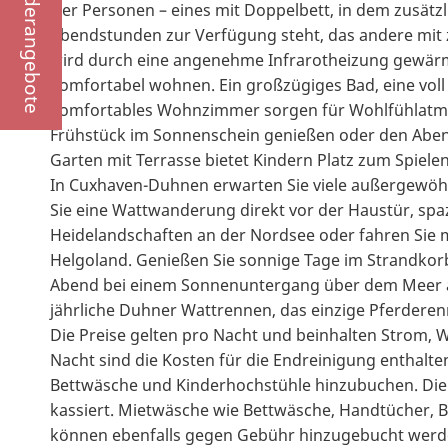
Sonderangebote
vier Personen – eines mit Doppelbett, in dem zusätz
Abendstunden zur Verfügung steht, das andere mit
wird durch eine angenehme Infrarotheizung gewärm
komfortabel wohnen. Ein großzügiges Bad, eine voll
komfortables Wohnzimmer sorgen für Wohlfühlatmos
Frühstück im Sonnenschein genießen oder den Abend
Garten mit Terrasse bietet Kindern Platz zum Spie
In Cuxhaven-Duhnen erwarten Sie viele außergewöh
Sie eine Wattwanderung direkt vor der Haustür, spa
Heidelandschaften an der Nordsee oder fahren Sie
Helgoland. Genießen Sie sonnige Tage im Strandkor
Abend bei einem Sonnenuntergang über dem Meer aus
jährliche Duhner Wattrennen, das einzige Pferdere
Die Preise gelten pro Nacht und beinhalten Strom, 
Nacht sind die Kosten für die Endreinigung enthalt
Bettwäsche und Kinderhochstühle hinzubuchen. Die
kassiert. Mietwäsche wie Bettwäsche, Handtücher, 
können ebenfalls gegen Gebühr hinzugebucht werd