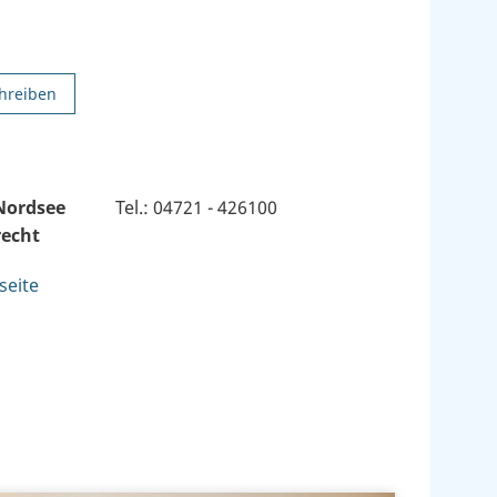
hreiben
Nordsee
Tel.: 04721 - 426100
recht
seite