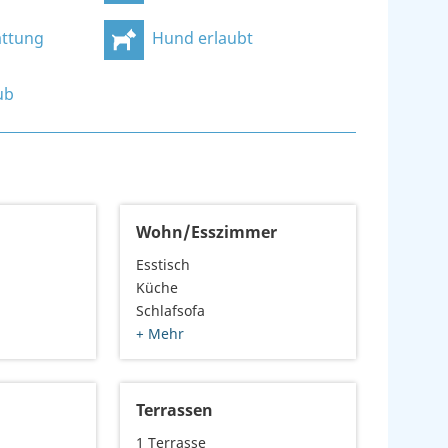
ttung
Hund erlaubt
ub
2
Wohn/Esszimmer
Esstisch
Küche
Schlafsofa
+ Mehr
Terrassen
1 Terrasse