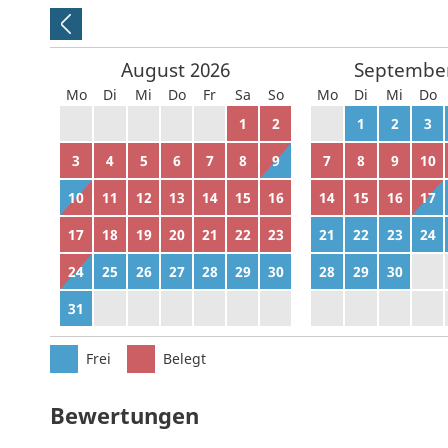
August
2026
Septembe
Mo
Di
Mi
Do
Fr
Sa
So
Mo
Di
Mi
Do
27
28
29
30
31
1
2
31
1
2
3
3
4
5
6
7
8
9
7
8
9
10
10
11
12
13
14
15
16
14
15
16
17
17
18
19
20
21
22
23
21
22
23
24
24
25
26
27
28
29
30
28
29
30
1
31
1
2
3
4
5
6
5
6
7
8
Frei
Belegt
Bewertungen