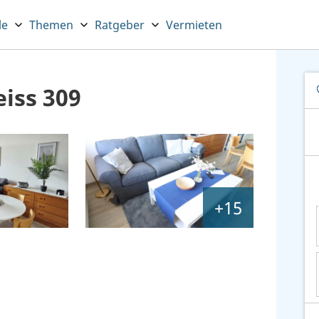
le
Themen
Ratgeber
Vermieten
iss 309
+15