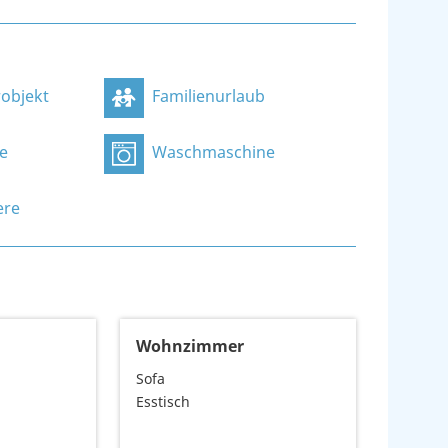
objekt
Familienurlaub
e
Waschmaschine
ere
Wohnzimmer
Sofa
Esstisch