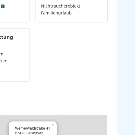
Nichtraucherobjekt
Familienurlaub
ttung
2m
cken
×
Wernerwaldstraße 41
27476 Cuxhaven