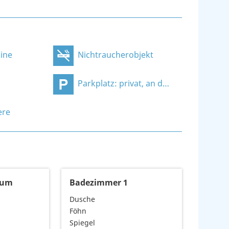
ine
Nichtraucherobjekt
Parkplatz: privat, an der Unterkunft
ere
aum
Badezimmer 1
Dusche
Föhn
Spiegel