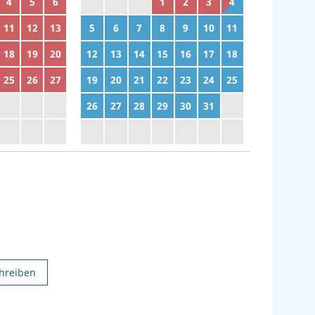
4
5
6
28
29
30
1
2
3
4
11
12
13
5
6
7
8
9
10
11
18
19
20
12
13
14
15
16
17
18
25
26
27
19
20
21
22
23
24
25
2
3
4
26
27
28
29
30
31
1
9
10
11
2
3
4
5
6
7
8
hreiben