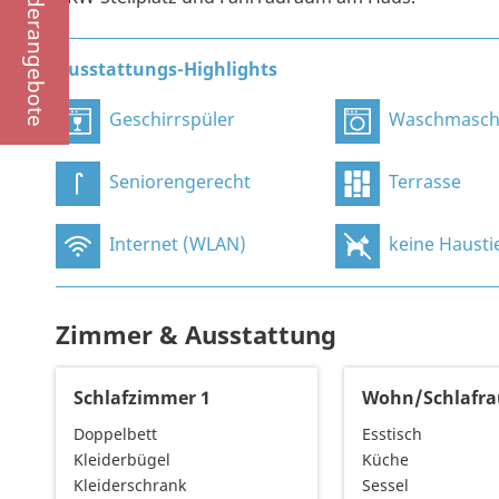
Sonderangebote
Ausstattungs-Highlights
Geschirrspüler
Waschmasch
Seniorengerecht
Terrasse
Internet (WLAN)
keine Hausti
Zimmer & Ausstattung
Schlafzimmer 1
Wohn/Schlafr
Doppelbett
Esstisch
Kleiderbügel
Küche
Kleiderschrank
Sessel