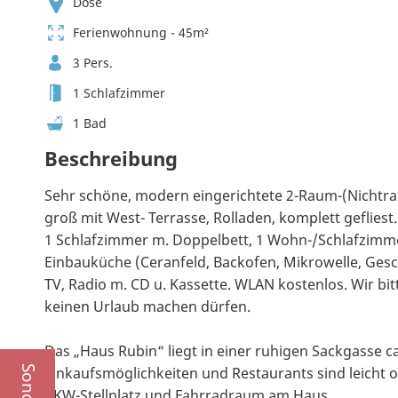
Döse
Ferienwohnung - 45m²
3 Pers.
1 Schlafzimmer
1 Bad
Beschreibung
Sehr schöne, modern eingerichtete 2-Raum-(Nichtra
groß mit West- Terrasse, Rolladen, komplett gefliest.
1 Schlafzimmer m. Doppelbett, 1 Wohn-/Schlafzimme
Einbauküche (Ceranfeld, Backofen, Mikrowelle, Gesch
TV, Radio m. CD u. Kassette. WLAN kostenlos. Wir bi
keinen Urlaub machen dürfen.
Das „Haus Rubin“ liegt in einer ruhigen Sackgasse c
Einkaufsmöglichkeiten und Restaurants sind leicht 
PKW-Stellplatz und Fahrradraum am Haus.