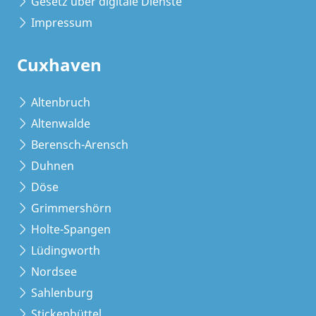
Gesetz über digitale Dienste
Impressum
Cuxhaven
Altenbruch
Altenwalde
Berensch-Arensch
Duhnen
Döse
Grimmershörn
Holte-Spangen
Lüdingworth
Nordsee
Sahlenburg
Stickenbüttel