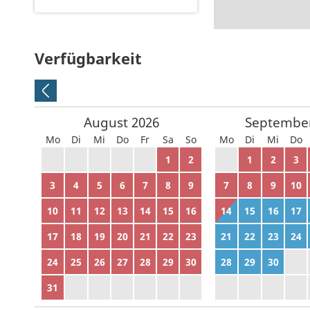
Verfügbarkeit
August
2026
Septembe
Mo
Di
Mi
Do
Fr
Sa
So
Mo
Di
Mi
Do
27
28
29
30
31
1
2
31
1
2
3
3
4
5
6
7
8
9
7
8
9
10
10
11
12
13
14
15
16
14
15
16
17
17
18
19
20
21
22
23
21
22
23
24
24
25
26
27
28
29
30
28
29
30
1
31
1
2
3
4
5
6
5
6
7
8