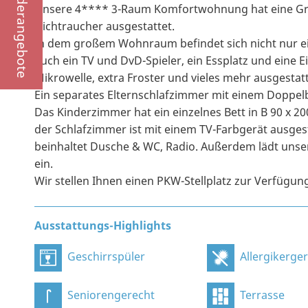
Sonderangebote
Unsere 4**** 3-Raum Komfortwohnung hat eine Größ
Nichtraucher ausgestattet.
In dem großem Wohnraum befindet sich nicht nur ei
auch ein TV und DvD-Spieler, ein Essplatz und eine 
Mikrowelle, extra Froster und vieles mehr ausgestatte
Ein separates Elternschlafzimmer mit einem Doppelbe
Das Kinderzimmer hat ein einzelnes Bett in B 90 x 2
der Schlafzimmer ist mit einem TV-Farbgerät ausges
beinhaltet Dusche & WC, Radio. Außerdem lädt uns
ein.
Wir stellen Ihnen einen PKW-Stellplatz zur Verfügun
Ausstattungs-Highlights
Geschirrspüler
Allergikerge
Seniorengerecht
Terrasse