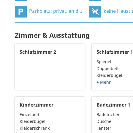
Parkplatz: privat, an der Unterkunft
keine Hausti
Zimmer & Ausstattung
Schlafzimmer 2
Schlafzimmer 
Spiegel
Doppelbett
Kleiderbügel
+ Mehr
Kinderzimmer
Badezimmer 1
Einzelbett
Badetücher
Kleiderbügel
Dusche
Kleiderschrank
Fenster