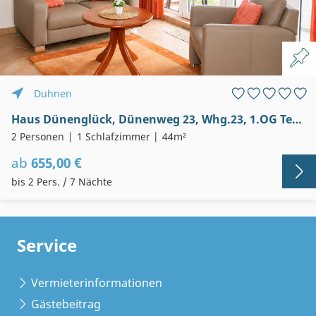
Duhnen
Haus Dünenglück, Dünenweg 23, Whg.23, 1.OG Teil- Seesicht
2 Personen
1 Schlafzimmer
44m²
ab
655,00 €
bis 2 Pers. / 7 Nächte
Service
Vermieterinformationen
Gästebeitrag