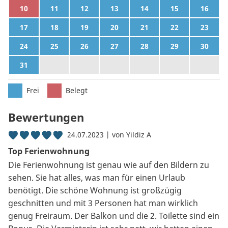
10
11
12
13
14
15
16
17
18
19
20
21
22
23
24
25
26
27
28
29
30
31
1
2
3
4
5
6
Frei
Belegt
Bewertungen
24.07.2023 | von Yildiz A
Top Ferienwohnung
Die Ferienwohnung ist genau wie auf den Bildern zu
sehen. Sie hat alles, was man für einen Urlaub
benötigt. Die schöne Wohnung ist großzügig
geschnitten und mit 3 Personen hat man wirklich
genug Freiraum. Der Balkon und die 2. Toilette sind ein