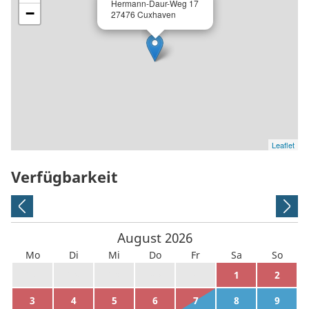
Hermann-Daur-Weg 17
−
27476 Cuxhaven
Leaflet
Verfügbarkeit
August
2026
Mo
Di
Mi
Do
Fr
Sa
So
27
28
29
30
31
1
2
3
4
5
6
7
8
9