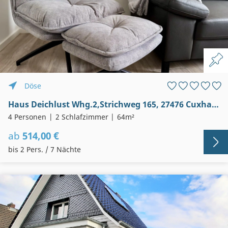
Döse
Haus Deichlust Whg.2,Strichweg 165, 27476 Cuxhaven-Döse
4 Personen
2 Schlafzimmer
64m²
ab
514,00 €
bis 2 Pers. / 7 Nächte