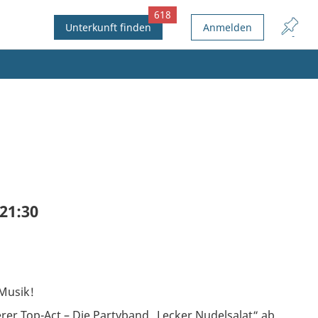
618
Unterkunft finden
Anmelden
21:30
Musik!
er Top-Act – Die Partyband „Lecker Nudelsalat“ ab