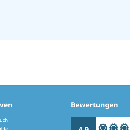
ven
Bewertungen
ruch
4,9
alde