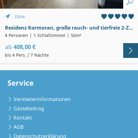
Döse
Residenz Kormoran, große rauch- und tierfreie 2-Zi-Wohnung mit Balkon, Schwimmbad, Sauna, Garage, WLAN, strandnah
4 Personen
1 Schlafzimmer
56m²
ab
408,00 €
bis 4 Pers. / 7 Nächte
Service
Vermieterinformationen
Gästebeitrag
Kontakt
AGB
Datenschutzerklärung