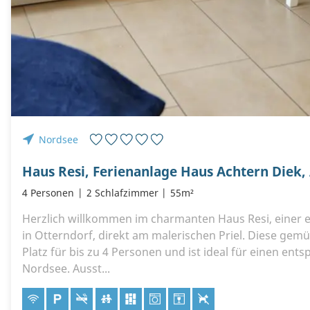
Nordsee
4 Personen
2 Schlafzimmer
55m²
Herzlich willkommen im charmanten Haus Resi, einer 
in Otterndorf, direkt am malerischen Priel. Diese gemü
Platz für bis zu 4 Personen und ist ideal für einen ent
Nordsee. Ausst...