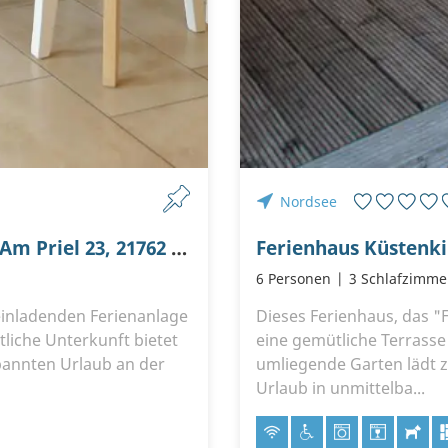
Nordsee
Haus Resi, Ferienanlage Haus Achtern Diek, Am Priel 23, 21762 Otterndorf
Ferienhaus Küstenk
6 Personen
3 Schlafzimme
einladenden Ferienanlage
Dieses Ferienhaus, das "
tliche Unterkunft bietet
eine gemütliche Terrasse
spannten Urlaub an der
umliegende Garten lädt 
Urlaub in unmittelba...