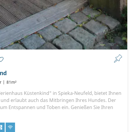
ind
r
81m²
Ferienhaus Küstenkind" in Spieka-Neufeld, bietet Ihnen
 und erlaubt auch das Mitbringen Ihres Hundes. Der
zum Entspannen und Toben ein. Genießen Sie Ihren