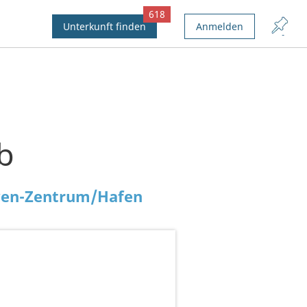
618
Unterkunft finden
Anmelden
b
ven-Zentrum/Hafen