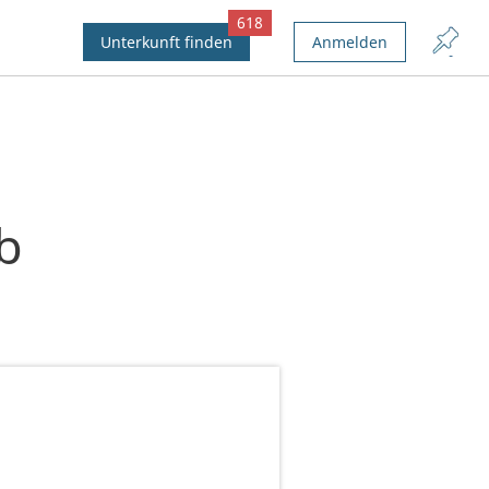
618
Unterkunft finden
Anmelden
b