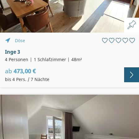
Döse
Inge 3
4 Personen
1 Schlafzimmer
48m²
ab
473,00 €
bis 4 Pers. / 7 Nächte