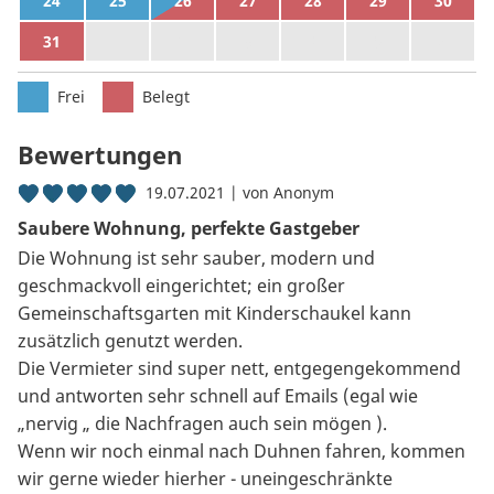
24
25
26
27
28
29
30
31
1
2
3
4
5
6
Frei
Belegt
Bewertungen
19.07.2021 | von Anonym
Saubere Wohnung, perfekte Gastgeber
Die Wohnung ist sehr sauber, modern und
geschmackvoll eingerichtet; ein großer
Gemeinschaftsgarten mit Kinderschaukel kann
zusätzlich genutzt werden.
Die Vermieter sind super nett, entgegengekommend
und antworten sehr schnell auf Emails (egal wie
„nervig „ die Nachfragen auch sein mögen ).
Wenn wir noch einmal nach Duhnen fahren, kommen
wir gerne wieder hierher - uneingeschränkte