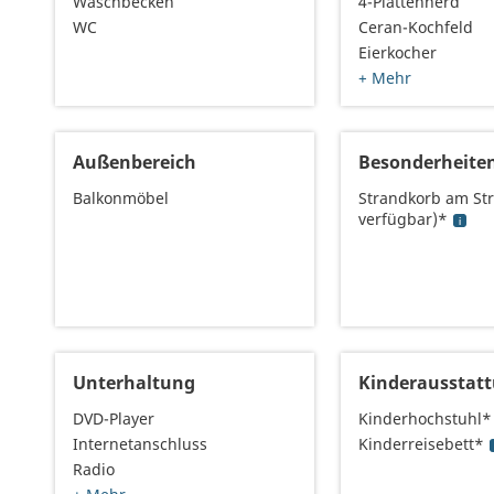
Waschbecken
4-Plattenherd
WC
Ceran-Kochfeld
Eierkocher
+ Mehr
Außenbereich
Besonderheite
Balkonmöbel
Strandkorb am St
verfügbar)*
Unterhaltung
Kinderausstat
DVD-Player
Kinderhochstuhl*
Internetanschluss
Kinderreisebett*
Radio