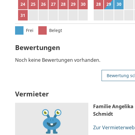
24
25
26
27
28
29
30
28
29
30
1
31
1
2
3
4
5
6
5
6
7
8
Frei
Belegt
Bewertungen
Noch keine Bewertungen vorhanden.
Bewertung sc
Vermieter
Familie Angelika
Schmidt
Zur Vermieterweb