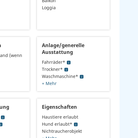
Balkon
Loggia
n
Anlage/generelle
Ausstattung
rand (wenn
Fahrräder*
Trockner*
Waschmaschine*
+ Mehr
tung
Eigenschaften
Haustiere erlaubt
Hund erlaubt*
Nichtraucherobjekt