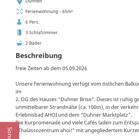
Duhnen
Ferienwohnung - 65m²
6 Pers.
3 Schlafzimmer
2 Bäder
Beschreibung
freie Zeiten ab dem 05.09.2026
Unsere Ferienwohnung verfügt vom östlichen Balkon
im
2. OG des Hauses "Duhner Brise". Dieses ist ruhig 
unmittelbarer Strandnähe (ca. 100m), in der verke
Erlebnisbad AHOI und dem "Duhner Marktplatz".
Die Kurpromenade und viele Cafés laden zum Entspa
"Thalassozentrum ahoi!" mit angegliedertem Kurze