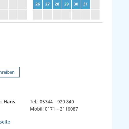
2
3
4
26
27
28
29
30
31
1
9
10
11
2
3
4
5
6
7
8
hreiben
 + Hans
Tel.: 05744 – 920 840
Mobil: 0171 – 2116087
seite