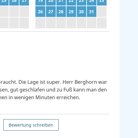
25
26
27
19
20
21
22
23
24
25
2
3
4
26
27
28
29
30
31
1
9
10
11
2
3
4
5
6
7
8
raucht. Die Lage ist super. Herr Berghorn war
en, gut geschlafen und zu Fuß kann man den
nen in wenigen Minuten erreichen.
Bewertung schreiben