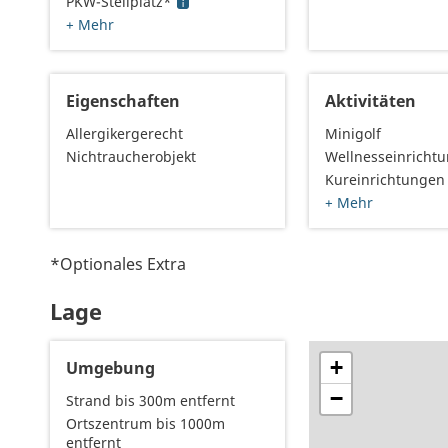
PKW-Stellplatz*
+ Mehr
Eigenschaften
Aktivitäten
Allergikergerecht
Minigolf
Nichtraucherobjekt
Wellnesseinricht
Kureinrichtungen
+ Mehr
*Optionales Extra
Lage
+
Umgebung
−
Strand bis 300m entfernt
Ortszentrum bis 1000m
entfernt