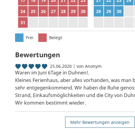
17
18
19
20
21
22
23
21
22
23
24
24
25
26
27
28
29
30
28
29
30
1
31
1
2
3
4
5
6
5
6
7
8
Frei
Belegt
Bewertungen
25.06.2020 | von Anonym
Waren im Juni 6Tage in Duhnen!.
Kleines Ferienhaus, aber alles vorhanden, was man b
sehr entgegenkommend. Wir haben die Ruhe genoss
Strand, Einkaufsmöglichkeiten und die City von Duh
Wir kommen bestimmt wieder.
Mehr Bewertungen anzeigen