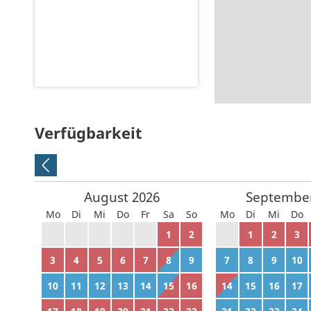
Verfügbarkeit
August
2026
Septembe
Mo
Di
Mi
Do
Fr
Sa
So
Mo
Di
Mi
Do
27
28
29
30
31
1
2
31
1
2
3
3
4
5
6
7
8
9
7
8
9
10
10
11
12
13
14
15
16
14
15
16
17