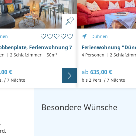
nen
Duhnen
obbenplate, Ferienwohnung 7
Ferienwohnung "Düne
en
2 Schlafzimmer
50m²
4 Personen
2 Schlafzim
,00 €
ab
635,00 €
s. / 7 Nächte
bis 2 Pers. / 7 Nächte
Besondere Wünsche
.
rd.