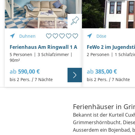
Duhnen
Döse
Ferienhaus Am Ringwall 1 A
FeWo 2 im Jugendsti
5 Personen
3 Schlafzimmer
2 Personen
1 Schlafz
90m²
ab
590,00 €
ab
385,00 €
bis 2 Pers. / 7 Nächte
bis 2 Pers. / 7 Nächte
Ferienhäuser in G
Bekannt ist der Kurteil Cu
Grimmershörnbucht. Diese 
Ausserdem ein Bojenbad, b