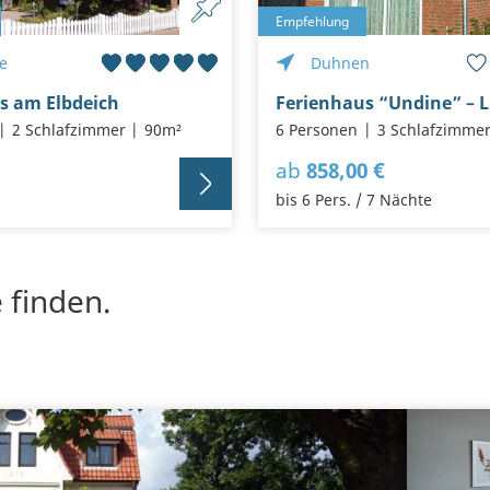
Empfehlung
e
Duhnen
s am Elbdeich
2 Schlafzimmer
90m²
6 Personen
3 Schlafzimme
ab
858,00 €
bis 6 Pers. / 7 Nächte
 finden.