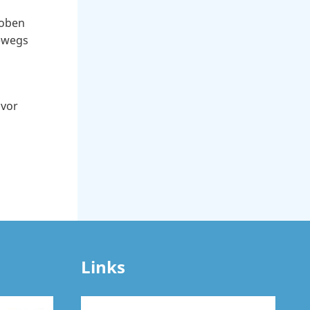
 oben
dewegs
 vor
Links