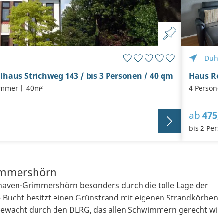
Duh
lhaus Strichweg 143 / bis 3 Personen / 40 qm
Haus R
immer
40m²
4 Person
ab
475
bis 2 Per
rimmershörn
xhaven-Grimmershörn besonders durch die tolle Lage der
Bucht besitzt einen Grünstrand mit eigenen Strandkörben
ewacht durch den DLRG, das allen Schwimmern gerecht wi