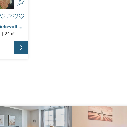
Ferienhaus “Undine” – Liebevoll und hochwertig eingerichtet
r
89m²