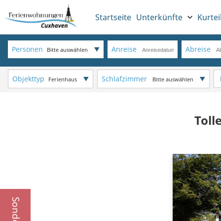
Startseite
Unterkünfte
Kurtei
Personen
Anreise
Abreise
Bitte auswählen
Objekttyp
Schlafzimmer
Ferienhaus
Bitte auswählen
Toll