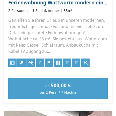
Ferienwohnung Wattwurm modern eingerichtet für Anspruchsvolle
2 Personen
1 Schlafzimmer
55m²
Genießen Sie Ihren Urlaub in unseren modernen,
freundlich, geschmackvoll und mit viel Liebe zum
Detail eingerichtete Ferienwohnungen!
Wohnfläche ca. 55 m². Sie besteht aus: Wohnraum
mit Relax Sessel, Schlafraum, Anbauküche mit
Kabel TV Zugang zu...
500,00 €
ab
bis 2 Pers. / 7 Nächte