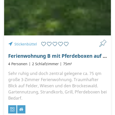
Stickenbüttel
Ferienwohnung B mit Pferdeboxen auf dem Ferienhof Plambeck
4 Personen
2 Schlafzimmer
75m²
Sehr ruhig und doch zentral gelegene ca. 75 qm
große 3-Zimmer Ferienwohnung. Traumhafter
Blick auf Felder, Wiesen und den Brockeswald.
Gartennutzung, Strandkorb, Grill, Pferdeboxen bei
Bedarf.