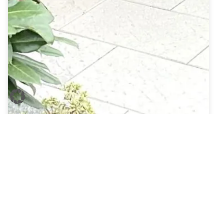
Stickenbüttel
komfortable, anspruchsvolle Ferienwohnung -Strandrobbe
3 Personen
2 Schlafzimmer
65m²
Herzlich Willkommen in einer komfortablen und