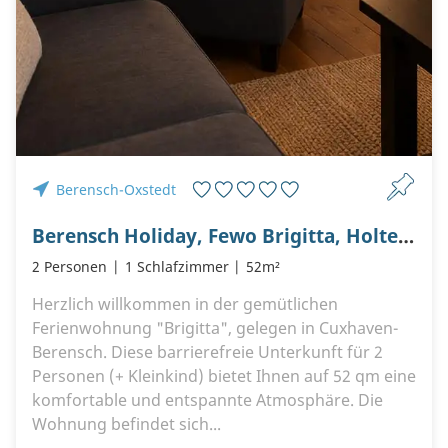
Berensch-Oxstedt
Berensch Holiday, Fewo Brigitta, Holter Straße 7, 27476 Cuxhaven Berensch
2 Personen
1 Schlafzimmer
52m²
Herzlich willkommen in der gemütlichen
Ferienwohnung "Brigitta", gelegen in Cuxhaven-
Berensch. Diese barrierefreie Unterkunft für 2
Personen (+ Kleinkind) bietet Ihnen auf 52 qm eine
komfortable und entspannte Atmosphäre. Die
Wohnung befindet sich...