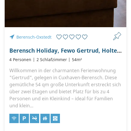
Berensch-Oxstedt
Berensch Holiday, Fewo Gertrud, Holter Straße 7, 27476 Cuxhaven Berensch
4 Personen
2 Schlafzimmer
54m²
Willkommen in der charmanten Ferienwohnung
"Gertrud", gelegen in Cuxhaven-Berensch. Diese
gemütliche 54 qm große Unterkunft erstreckt sich
über zwei Etagen und bietet Platz für bis zu 4
Personen und ein Kleinkind – ideal für Familien
und klein...