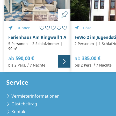
Duhnen
Döse
Ferienhaus Am Ringwall 1 A
FeWo 2 im Jugendsti
5 Personen
3 Schlafzimmer
2 Personen
1 Schlafz
90m²
ab
590,00 €
ab
385,00 €
bis 2 Pers. / 7 Nächte
bis 2 Pers. / 7 Nächte
Service
Vermieterinformationen
Gästebeitrag
Kontakt