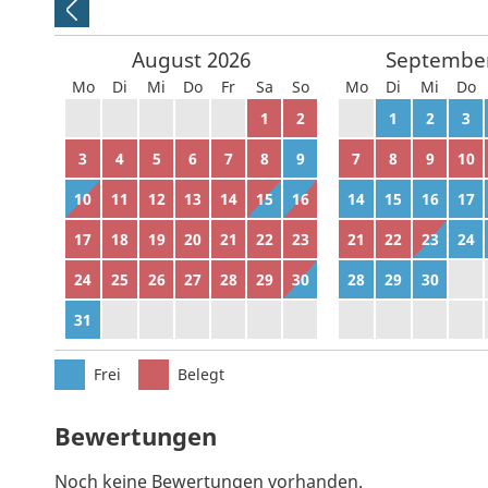
August
2026
Septembe
Mo
Di
Mi
Do
Fr
Sa
So
Mo
Di
Mi
Do
27
28
29
30
31
1
2
31
1
2
3
3
4
5
6
7
8
9
7
8
9
10
10
11
12
13
14
15
16
14
15
16
17
17
18
19
20
21
22
23
21
22
23
24
24
25
26
27
28
29
30
28
29
30
1
31
1
2
3
4
5
6
5
6
7
8
Frei
Belegt
Bewertungen
Noch keine Bewertungen vorhanden.