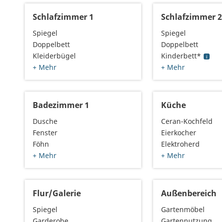
Schlafzimmer 1
Schlafzimmer 
Spiegel
Spiegel
Doppelbett
Doppelbett
Kleiderbügel
Kinderbett*
+ Mehr
+ Mehr
Badezimmer 1
Küche
Dusche
Ceran-Kochfeld
Fenster
Eierkocher
Föhn
Elektroherd
+ Mehr
+ Mehr
Flur/Galerie
Außenbereich
Spiegel
Gartenmöbel
Garderobe
Gartennutzung