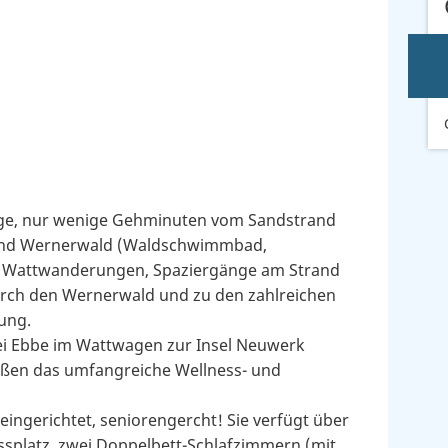
age, nur wenige Gehminuten vom Sandstrand
und Wernerwald (Waldschwimmbad,
ür Wattwanderungen, Spaziergänge am Strand
urch den Wernerwald und zu den zahlreichen
ung.
 bei Ebbe im Wattwagen zur Insel Neuwerk
ießen das umfangreiche Wellness- und
ingerichtet, seniorengercht! Sie verfügt über
splatz, zwei Doppelbett-Schlafzimmern (mit