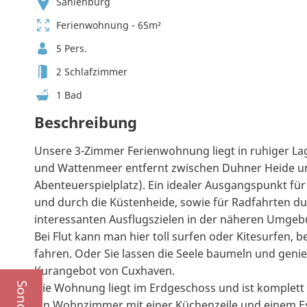
Sahlenburg
Ferienwohnung - 65m²
5 Pers.
2 Schlafzimmer
1 Bad
Beschreibung
Unsere 3-Zimmer Ferienwohnung liegt in ruhiger L
und Wattenmeer entfernt zwischen Duhner Heide 
Abenteuerspielplatz). Ein idealer Ausgangspunkt f
und durch die Küstenheide, sowie für Radfahrten d
interessanten Ausflugszielen in der näheren Umgeb
Bei Flut kann man hier toll surfen oder Kitesurfen,
fahren. Oder Sie lassen die Seele baumeln und gen
Kurangebot von Cuxhaven.
Die Wohnung liegt im Erdgeschoss und ist komplett e
ein Wohnzimmer mit einer Küchenzeile und einem Es